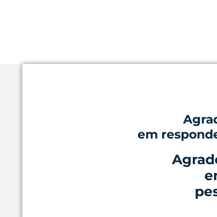
Agra
em responder
Agrad
e
pes